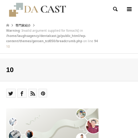
検索
専門家紹介
Warning
: Invalid argument supplied for foreach() in
/home/laughsagency/dentalcast.jp/public_html/wp-
content/themes/gensen_tcd050/breadcrumb.php
on line
94
10
10