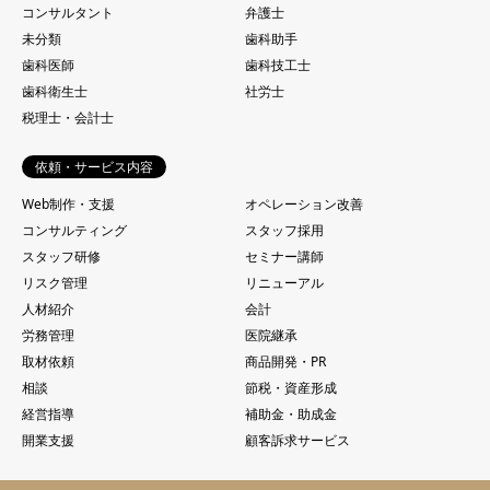
コンサルタント
弁護士
未分類
歯科助手
歯科医師
歯科技工士
歯科衛生士
社労士
税理士・会計士
依頼・サービス内容
Web制作・支援
オペレーション改善
コンサルティング
スタッフ採用
スタッフ研修
セミナー講師
リスク管理
リニューアル
人材紹介
会計
労務管理
医院継承
取材依頼
商品開発・PR
相談
節税・資産形成
経営指導
補助金・助成金
開業支援
顧客訴求サービス