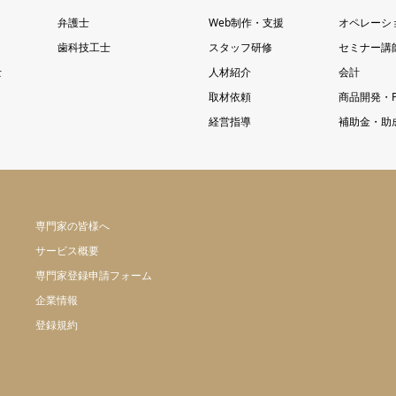
ト
弁護士
Web制作・支援
オペレーシ
歯科技工士
スタッフ研修
セミナー講
士
人材紹介
会計
取材依頼
商品開発・P
経営指導
補助金・助
専門家の皆様へ
サービス概要
専門家登録申請フォーム
企業情報
登録規約