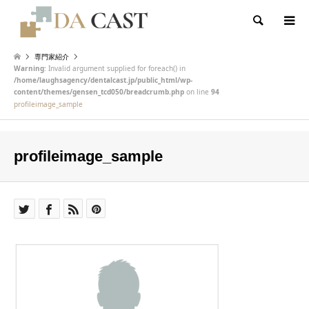
検索
専門家紹介
Warning
: Invalid argument supplied for foreach() in
/home/laughsagency/dentalcast.jp/public_html/wp-
content/themes/gensen_tcd050/breadcrumb.php
on line
94
profileimage_sample
profileimage_sample